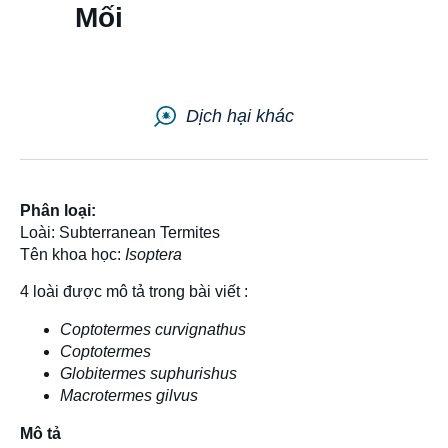
Mối
Liên hệ
Sitemap
Dịch hại khác
Phân loại:
Loài: Subterranean Termites
Tên khoa học:
Isoptera
4 loài được mô tả trong bài viết :
Coptotermes curvignathus
Coptotermes
Globitermes suphurishus
Macrotermes gilvus
Mô tả