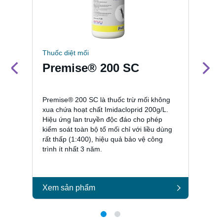
Thuốc diệt mối
Ch
Premise® 200 SC
C
D
Premise® 200 SC là thuốc trừ mối không
Ci
xua chứa hoạt chất Imidacloprid 200g/L.
ch
Hiệu ứng lan truyền độc đáo cho phép
ng
kiểm soát toàn bộ tổ mối chỉ với liều dùng
S
rất thấp (1:400), hiệu quả bảo vệ công
th
trình ít nhất 3 năm.
vớ
nh
Xem sản phẩm
X