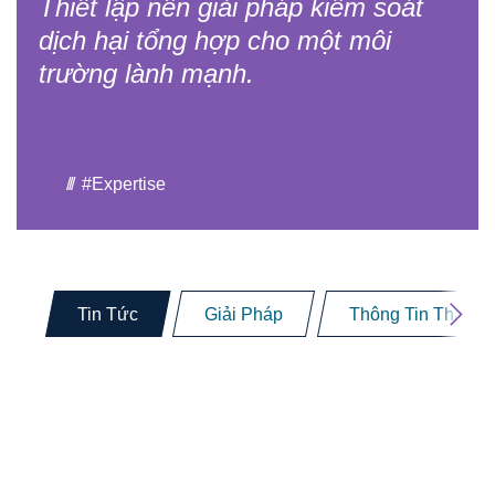
Thiết lập nên giải pháp kiểm soát
Liên hệ
dịch hại tổng hợp cho một môi
trường lành mạnh.
Sitemap
#Expertise
Tin Tức
Giải Pháp
Thông Tin Tham 