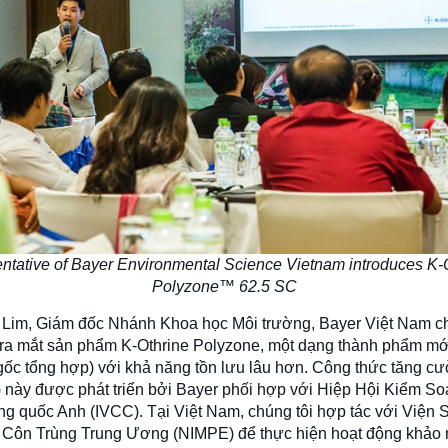
ntative of Bayer Environmental Science Vietnam introduces K-
Polyzone™ 62.5 SC
Lim, Giám đốc Nhánh Khoa học Môi trường, Bayer Việt Nam ch
 ra mắt sản phẩm K-Othrine Polyzone, một dạng thành phẩm mớ
 gốc tổng hợp) với khả năng tồn lưu lâu hơn. Công thức tăng c
) này được phát triển bởi Bayer phối hợp với Hiệp Hội Kiểm So
g quốc Anh (IVCC). Tại Việt Nam, chúng tôi hợp tác với Viện S
 Côn Trùng Trung Ương (NIMPE) để thực hiện hoạt động khảo 