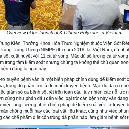
Overview of the launch of K-Othrine Polyzone in Vietnam
rung Kiên, Trưởng Khoa Hóa Thực Nghiệm thuộc Viện Sốt Rét,
Trùng Trung Ương (NIMPE) thì năm 2018, tại Việt Nam, đã phát
a sốt xuất huyết với 11 ca tử vong. Mặc dù số lượng ca tử vong 
m trong tầm kiểm soát nhưng chúng ta không thể chủ quan tron
 bệnh đáng lo ngại này.
-tơ truyền bệnh vẫn là một biện pháp chính dùng để kiểm soát 
 ra, trong đó phần lớn là do muỗi truyền bệnh. Mặc dù đã có nh
ệc giảm số ca bệnh sốt rét trên toàn cầu, tuy nhiên các nỗ lực
ơn cũng như phấn đấu đến việc loại trừ căn bệnh này vẫn đang 
 việc tăng cường nhiều biện pháp để kiểm soát véc-tơ truyền 
 màn chống muỗi hay các loại vật liệu khác, cũng như việc phun 
g các chế phẩm diệt côn trùng đã phần nào làm giảm bệnh sốt r