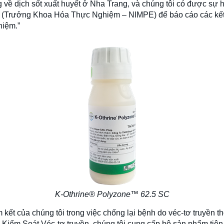
 về dịch sốt xuất huyết ở Nha Trang, và chúng tôi có được sự h
n (Trưởng Khoa Hóa Thực Nghiệm – NIMPE) để báo cáo các kết
hiệm.”
K-Othrine® Polyzone™ 62.5 SC
 kết của chúng tôi trong việc chống lại bệnh do véc-tơ truyền 
- Kiểm Soát Véc-tơ truyền, chúng tôi cung cấp bộ sản phẩm tiên 