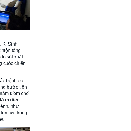
 Kí Sinh
 hiện tổng
do sốt xuất
g cuộc chiến
các bệnh do
ững bước tiến
 nhằm kiềm chế
là ưu tiên
bệnh, như
tồn lưu trong
ét.