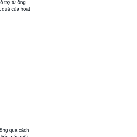
ỗ trợ từ ông
 quả của hoạt
thông qua cách
tiến, các mối