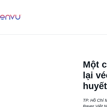
Một 
lại v
huyết
TP. Hồ Chí 
Bayer Việt 