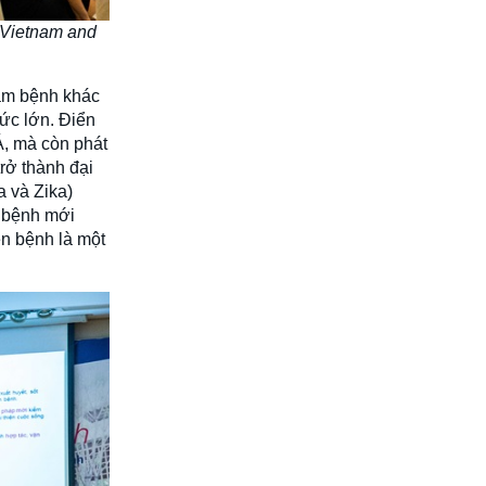
n Vietnam and
mầm bệnh khác
hức lớn. Điển
Á, mà còn phát
rở thành đại
a và Zika)
n bệnh mới
ền bệnh là một