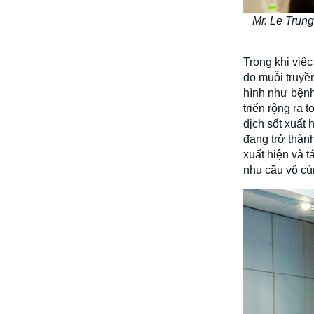
Mr. Le Trung
Trong khi việ
do muỗi truyền
hình như bệnh
triển rộng ra
dịch sốt xuất 
đang trở thành
xuất hiện và t
nhu cầu vô cùn