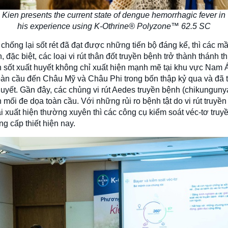
 Kien presents the current state of dengue hemorrhagic fever i
his experience using K-Othrine® Polyzone™ 62.5 SC
c chống lại sốt rét đã đạt được những tiến bộ đáng kể, thì các 
, đặc biệt, các loại vi rút thân đốt truyền bệnh trở thành thánh t
 sốt xuất huyết không chỉ xuất hiện mạnh mẽ tại khu vực Nam 
 toàn cầu đến Châu Mỹ và Châu Phi trong bốn thập kỷ qua và đã t
huyết. Gần đây, các chủng vi rút Aedes truyền bệnh (chikunguny
 mối đe dọa toàn cầu. Với những rủi ro bệnh tật do vi rút truyề
ái xuất hiện thường xuyên thì các công cụ kiểm soát véc-tơ truy
g cấp thiết hiện nay.