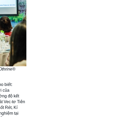
Othrine®
o biết:
i của
ường độ kết
át Vec-tơ Tiên
ốt Rét, Kí
nghiệm tại