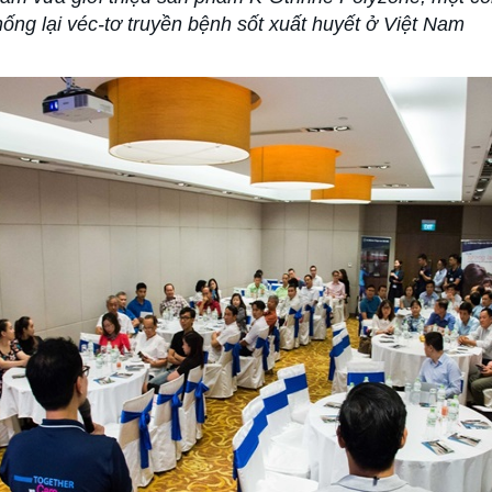
ng lại véc-tơ truyền bệnh sốt xuất huyết ở Việt Nam