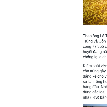
Theo ông Lê T
Trùng và Côn 
cộng 77,355 c
huyết đang nằ
chống lại dịch
Kiểm soát véc
côn trùng gây
đáng kể cho vi
sự lan rộng h
hàng đầu. Nhờ
dùng các loại
nhà (IRS) bằn