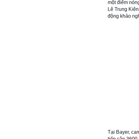
một điểm nóng
Lê Trung Kiê
động khảo ng
Tại Bayer, cam
tiếp cận 3600